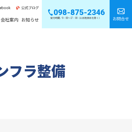
ebook
公式ブログ
098-875-2346
お問合せ
受付時間／9：00～17：00（土日祝祭日を除く）
会社案内
お知らせ
LAN・Wi-Fi
SDGsへの取組み
備
電気・LED
リウデンの取り組み
ンフラ整備