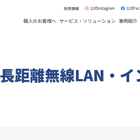
公式Instagram
公式Fac
採用情報
個人のお客様へ
サービス・ソリューション
事例紹介
ーション営業
電話・ビジネスホン
会社概要
祉施設・病院ソリューション
ベントギャラリー
長距離無線LAN・インフラ整
リウデン ヒストリー
_長距離無線LAN・イ
ンテナンス
設備紹介
沖縄 防犯カメラ