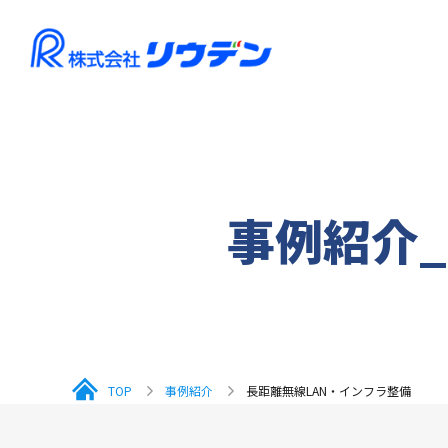
ソリュ
ご挨拶
サービス・ソリューション
会社案内
介護福
社内イ
事例紹介
保守メ
機材・
TOP
事例紹介
長距離無線LAN・インフラ整備