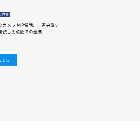
ン営業
クカメラやIP電話、一斉会議シ
接続し拠点間での連携
こちら